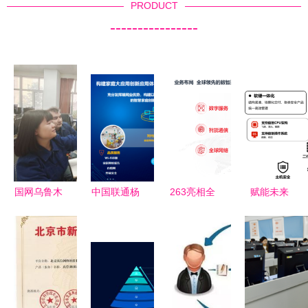
PRODUCT
----------------
国网乌鲁木
中国联通杨
263亮相全
赋能未来
齐供电公司
雨苍 深耕
球数字经济
网络技术服
网络技术服
宽带大联
大会，以AI
务如何引领
务创新成果
接，构筑智
技术拓展数
企业数字化
荣获国网新
慧家庭新生
智化赋能边
转型
疆电力职工
态
界