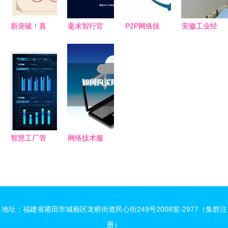
技术创新一
等奖
新突破！真
毫末智行官
P2P网络技
安徽工业经
信网络喜获
网焕新升
术 从去中
济职业技术
北京新技术
级，携手生
心化架构到
学院2024
新产品（服
态伙伴冲刺
未来应用全
年分类招生
务）认证
自动驾驶
面解读
考试顺利举
3.0时代
行，网络技
术全程保驾
护航
智慧工厂管
网络技术服
理系统 现
务产品手册
代化信息技
排版模板指
术的赋能与
南
网络技术服
地址：福建省莆田市城厢区龙桥街道民心街249号2008室-2977（集群注
务的核心价
册）